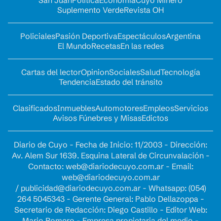
Suplemento Verde
Revista OH
Policiales
Pasión Deportiva
Espectáculos
Argentina
El Mundo
Recetas
En las redes
Cartas del lector
Opinion
Sociales
Salud
Tecnología
Tendencia
Estado del tránsito
Clasificados
Inmuebles
Automotores
Empleos
Servicios
Avisos Fúnebres y Misas
Edictos
Diario de Cuyo - Fecha de Inicio: 11/2003 - Dirección:
Av. Alem Sur 1639. Esquina Lateral de Circunvalación -
Contacto:
web@diariodecuyo.com.ar
- Email:
web@diariodecuyo.com.ar
/
publicidad@diariodecuyo.com.ar
-
Whatsapp: (054)
264 5045343 - Gerente General: Pablo Dellazoppa -
Secretario de Redacción: Diego Castillo - Editor Web:
Mario Romero - Empresa propietaria del medio -