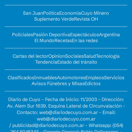
San Juan
Política
Economía
Cuyo Minero
Suplemento Verde
Revista OH
Policiales
Pasión Deportiva
Espectáculos
Argentina
El Mundo
Recetas
En las redes
Cartas del lector
Opinion
Sociales
Salud
Tecnología
Tendencia
Estado del tránsito
Clasificados
Inmuebles
Automotores
Empleos
Servicios
Avisos Fúnebres y Misas
Edictos
Diario de Cuyo - Fecha de Inicio: 11/2003 - Dirección:
Av. Alem Sur 1639. Esquina Lateral de Circunvalación -
Contacto:
web@diariodecuyo.com.ar
- Email:
web@diariodecuyo.com.ar
/
publicidad@diariodecuyo.com.ar
-
Whatsapp: (054)
264 5045343 - Gerente General: Pablo Dellazoppa -