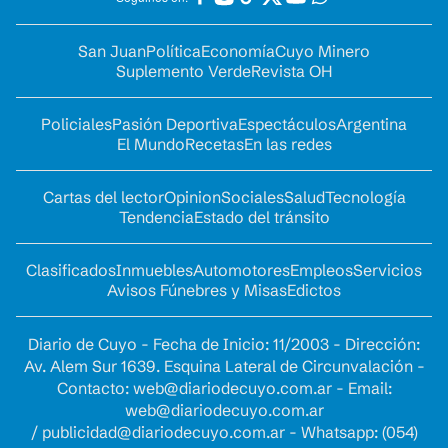
San Juan
Política
Economía
Cuyo Minero
Suplemento Verde
Revista OH
Policiales
Pasión Deportiva
Espectáculos
Argentina
El Mundo
Recetas
En las redes
Cartas del lector
Opinion
Sociales
Salud
Tecnología
Tendencia
Estado del tránsito
Clasificados
Inmuebles
Automotores
Empleos
Servicios
Avisos Fúnebres y Misas
Edictos
Diario de Cuyo - Fecha de Inicio: 11/2003 - Dirección:
Av. Alem Sur 1639. Esquina Lateral de Circunvalación -
Contacto:
web@diariodecuyo.com.ar
- Email:
web@diariodecuyo.com.ar
/
publicidad@diariodecuyo.com.ar
-
Whatsapp: (054)