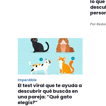
lo que
descub
perso
Por Reda
Imperdible
El test viral que te ayuda a
descubrir qué buscás en
una pareja: “Qué gato
elegís?”