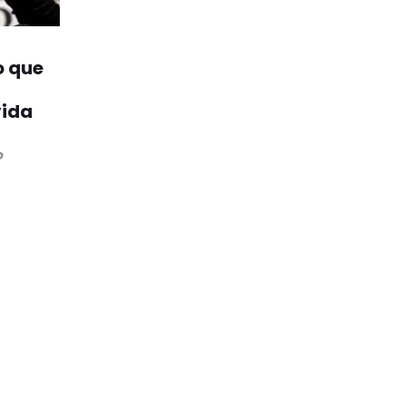
o que
vida
o