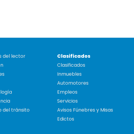
 del lector
Clasificados
on
Clasificados
es
Inmuebles
Automotores
logía
Empleos
ncia
Servicios
 del tránsito
Avisos Fúnebres y Misas
Edictos