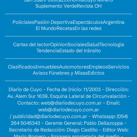
Suplemento Verde
Revista OH
Policiales
Pasión Deportiva
Espectáculos
Argentina
El Mundo
Recetas
En las redes
Cartas del lector
Opinion
Sociales
Salud
Tecnología
Tendencia
Estado del tránsito
Clasificados
Inmuebles
Automotores
Empleos
Servicios
Avisos Fúnebres y Misas
Edictos
Diario de Cuyo - Fecha de Inicio: 11/2003 - Dirección:
Av. Alem Sur 1639. Esquina Lateral de Circunvalación -
Contacto:
web@diariodecuyo.com.ar
- Email:
web@diariodecuyo.com.ar
/
publicidad@diariodecuyo.com.ar
-
Whatsapp: (054)
264 5045343 - Gerente General: Pablo Dellazoppa -
Secretario de Redacción: Diego Castillo - Editor Web:
Mario Romero - Empresa propietaria del medio -