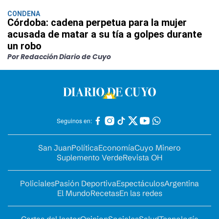
CONDENA
Córdoba: cadena perpetua para la mujer
acusada de matar a su tía a golpes durante
un robo
Por Redacción Diario de Cuyo
Seguinos en:
San Juan
Política
Economía
Cuyo Minero
Suplemento Verde
Revista OH
Policiales
Pasión Deportiva
Espectáculos
Argentina
El Mundo
Recetas
En las redes
Cartas del lector
Opinion
Sociales
Salud
Tecnología