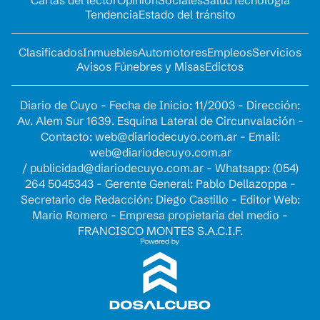
Tendencia
Estado del tránsito
Clasificados
Inmuebles
Automotores
Empleos
Servicios
Avisos Fúnebres y Misas
Edictos
Diario de Cuyo - Fecha de Inicio: 11/2003 - Dirección:
Av. Alem Sur 1639. Esquina Lateral de Circunvalación -
Contacto:
web@diariodecuyo.com.ar
- Email:
web@diariodecuyo.com.ar
/
publicidad@diariodecuyo.com.ar
-
Whatsapp: (054)
264 5045343 - Gerente General: Pablo Dellazoppa -
Secretario de Redacción: Diego Castillo - Editor Web:
Mario Romero - Empresa propietaria del medio -
FRANCISCO MONTES S.A.C.I.F.