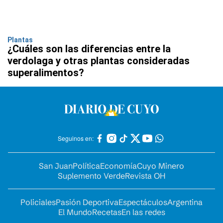
Plantas
¿Cuáles son las diferencias entre la
verdolaga y otras plantas consideradas
superalimentos?
Seguinos en:
San Juan
Política
Economía
Cuyo Minero
Suplemento Verde
Revista OH
Policiales
Pasión Deportiva
Espectáculos
Argentina
El Mundo
Recetas
En las redes