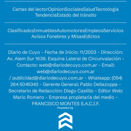
Cartas del lector
Opinion
Sociales
Salud
Tecnología
Tendencia
Estado del tránsito
Clasificados
Inmuebles
Automotores
Empleos
Servicios
Avisos Fúnebres y Misas
Edictos
Diario de Cuyo - Fecha de Inicio: 11/2003 - Dirección:
Av. Alem Sur 1639. Esquina Lateral de Circunvalación -
Contacto:
web@diariodecuyo.com.ar
- Email:
web@diariodecuyo.com.ar
/
publicidad@diariodecuyo.com.ar
-
Whatsapp: (054)
264 5045343 - Gerente General: Pablo Dellazoppa -
Secretario de Redacción: Diego Castillo - Editor Web:
Mario Romero - Empresa propietaria del medio -
FRANCISCO MONTES S.A.C.I.F.