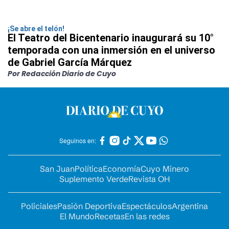
¡Se abre el telón!
El Teatro del Bicentenario inaugurará su 10°
temporada con una inmersión en el universo
de Gabriel García Márquez
Por Redacción Diario de Cuyo
Seguinos en:
San Juan
Política
Economía
Cuyo Minero
Suplemento Verde
Revista OH
Policiales
Pasión Deportiva
Espectáculos
Argentina
El Mundo
Recetas
En las redes