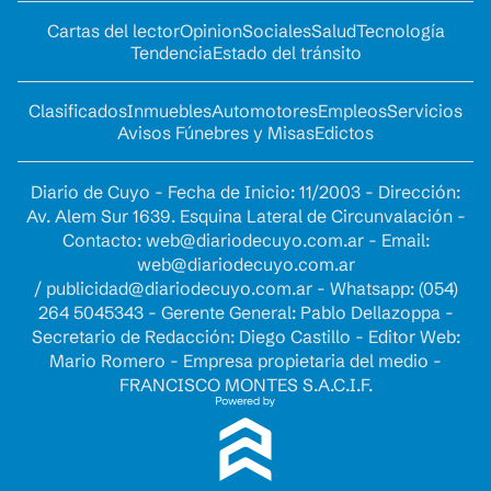
Cartas del lector
Opinion
Sociales
Salud
Tecnología
Tendencia
Estado del tránsito
Clasificados
Inmuebles
Automotores
Empleos
Servicios
Avisos Fúnebres y Misas
Edictos
Diario de Cuyo - Fecha de Inicio: 11/2003 - Dirección:
Av. Alem Sur 1639. Esquina Lateral de Circunvalación -
Contacto:
web@diariodecuyo.com.ar
- Email:
web@diariodecuyo.com.ar
/
publicidad@diariodecuyo.com.ar
-
Whatsapp: (054)
264 5045343 - Gerente General: Pablo Dellazoppa -
Secretario de Redacción: Diego Castillo - Editor Web:
Mario Romero - Empresa propietaria del medio -
FRANCISCO MONTES S.A.C.I.F.