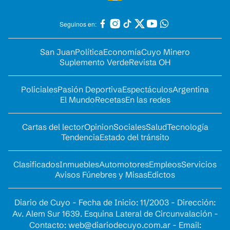
Seguinos en:
San Juan
Política
Economía
Cuyo Minero
Suplemento Verde
Revista OH
Policiales
Pasión Deportiva
Espectáculos
Argentina
El Mundo
Recetas
En las redes
Cartas del lector
Opinion
Sociales
Salud
Tecnología
Tendencia
Estado del tránsito
Clasificados
Inmuebles
Automotores
Empleos
Servicios
Avisos Fúnebres y Misas
Edictos
Diario de Cuyo - Fecha de Inicio: 11/2003 - Dirección:
Av. Alem Sur 1639. Esquina Lateral de Circunvalación -
Contacto:
web@diariodecuyo.com.ar
- Email: