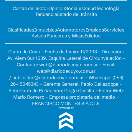
Cartas del lector
Opinion
Sociales
Salud
Tecnología
Tendencia
Estado del tránsito
Clasificados
Inmuebles
Automotores
Empleos
Servicios
Avisos Fúnebres y Misas
Edictos
Diario de Cuyo - Fecha de Inicio: 11/2003 - Dirección:
Av. Alem Sur 1639. Esquina Lateral de Circunvalación -
Contacto:
web@diariodecuyo.com.ar
- Email:
web@diariodecuyo.com.ar
/
publicidad@diariodecuyo.com.ar
-
Whatsapp: (054)
264 5045343 - Gerente General: Pablo Dellazoppa -
Secretario de Redacción: Diego Castillo - Editor Web:
Mario Romero - Empresa propietaria del medio -
FRANCISCO MONTES S.A.C.I.F.