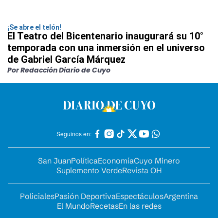
¡Se abre el telón!
El Teatro del Bicentenario inaugurará su 10°
temporada con una inmersión en el universo
de Gabriel García Márquez
Por Redacción Diario de Cuyo
Seguinos en:
San Juan
Política
Economía
Cuyo Minero
Suplemento Verde
Revista OH
Policiales
Pasión Deportiva
Espectáculos
Argentina
El Mundo
Recetas
En las redes