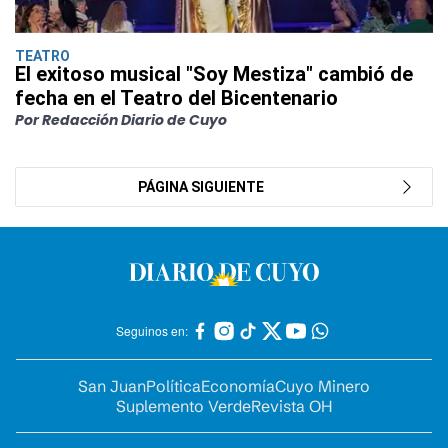
TEATRO
El exitoso musical "Soy Mestiza" cambió de
fecha en el Teatro del Bicentenario
Por Redacción Diario de Cuyo
PÁGINA SIGUIENTE
Seguinos en:
San Juan
Política
Economía
Cuyo Minero
Suplemento Verde
Revista OH