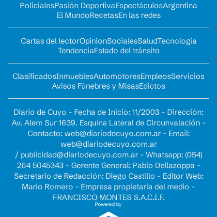
Policiales
Pasión Deportiva
Espectáculos
Argentina
El Mundo
Recetas
En las redes
Cartas del lector
Opinion
Sociales
Salud
Tecnología
Tendencia
Estado del tránsito
Clasificados
Inmuebles
Automotores
Empleos
Servicios
Avisos Fúnebres y Misas
Edictos
Diario de Cuyo - Fecha de Inicio: 11/2003 - Dirección:
Av. Alem Sur 1639. Esquina Lateral de Circunvalación -
Contacto:
web@diariodecuyo.com.ar
- Email:
web@diariodecuyo.com.ar
/
publicidad@diariodecuyo.com.ar
-
Whatsapp: (054)
264 5045343 - Gerente General: Pablo Dellazoppa -
Secretario de Redacción: Diego Castillo - Editor Web:
Mario Romero - Empresa propietaria del medio -
FRANCISCO MONTES S.A.C.I.F.