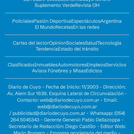
Suplemento Verde
Revista OH
Policiales
Pasión Deportiva
Espectáculos
Argentina
El Mundo
Recetas
En las redes
Cartas del lector
Opinion
Sociales
Salud
Tecnología
Tendencia
Estado del tránsito
Clasificados
Inmuebles
Automotores
Empleos
Servicios
Avisos Fúnebres y Misas
Edictos
Diario de Cuyo - Fecha de Inicio: 11/2003 - Dirección:
Av. Alem Sur 1639. Esquina Lateral de Circunvalación -
Contacto:
web@diariodecuyo.com.ar
- Email:
web@diariodecuyo.com.ar
/
publicidad@diariodecuyo.com.ar
-
Whatsapp: (054)
264 5045343 - Gerente General: Pablo Dellazoppa -
Secretario de Redacción: Diego Castillo - Editor Web:
Mario Romero - Empresa propietaria del medio -