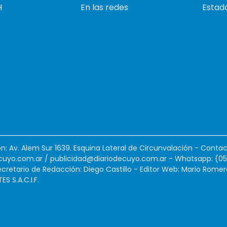
H
En las redes
Estado
ión: Av. Alem Sur 1639. Esquina Lateral de Circunvalación - Contac
cuyo.com.ar
/
publicidad@diariodecuyo.com.ar
-
Whatsapp: (0
cretario de Redacción: Diego Castillo - Editor Web: Mario Romer
 S.A.C.I.F.