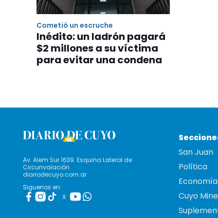
Cometió un escruche
Inédito: un ladrón pagará
$2 millones a su víctima
para evitar una condena
Seccione
San Juan
Av. Alem Sur 1639. Esquina Lateral de
Política
Circunvalación
diariodecuyo.com.ar
Economía
Siguenos en:
Cuyo Mine
X
Suplemen