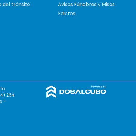
 del tránsito
Avisos Fúnebres y Misas
Edictos
to:
54) 264
o -