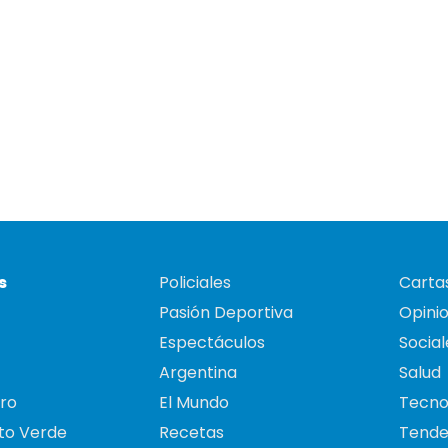
s
Policiales
Cartas
Pasión Deportiva
Opini
Espectáculos
Social
Argentina
Salud
ro
El Mundo
Tecno
to Verde
Recetas
Tende