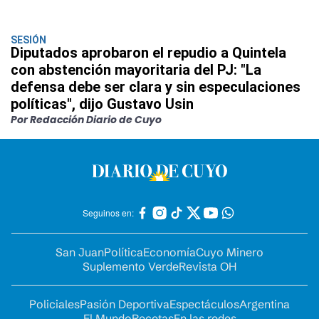
SESIÓN
Diputados aprobaron el repudio a Quintela
con abstención mayoritaria del PJ: "La
defensa debe ser clara y sin especulaciones
políticas", dijo Gustavo Usin
Por Redacción Diario de Cuyo
Seguinos en:
San Juan
Política
Economía
Cuyo Minero
Suplemento Verde
Revista OH
Policiales
Pasión Deportiva
Espectáculos
Argentina
El Mundo
Recetas
En las redes