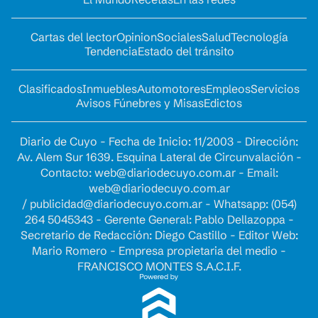
Cartas del lector
Opinion
Sociales
Salud
Tecnología
Tendencia
Estado del tránsito
Clasificados
Inmuebles
Automotores
Empleos
Servicios
Avisos Fúnebres y Misas
Edictos
Diario de Cuyo - Fecha de Inicio: 11/2003 - Dirección:
Av. Alem Sur 1639. Esquina Lateral de Circunvalación -
Contacto:
web@diariodecuyo.com.ar
- Email:
web@diariodecuyo.com.ar
/
publicidad@diariodecuyo.com.ar
-
Whatsapp: (054)
264 5045343 - Gerente General: Pablo Dellazoppa -
Secretario de Redacción: Diego Castillo - Editor Web:
Mario Romero - Empresa propietaria del medio -
FRANCISCO MONTES S.A.C.I.F.