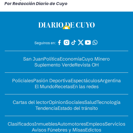
Por Redacción Diario de Cuyo
Seguinos en:
San Juan
Política
Economía
Cuyo Minero
Suplemento Verde
Revista OH
Policiales
Pasión Deportiva
Espectáculos
Argentina
El Mundo
Recetas
En las redes
Cartas del lector
Opinion
Sociales
Salud
Tecnología
Tendencia
Estado del tránsito
Clasificados
Inmuebles
Automotores
Empleos
Servicios
Avisos Fúnebres y Misas
Edictos