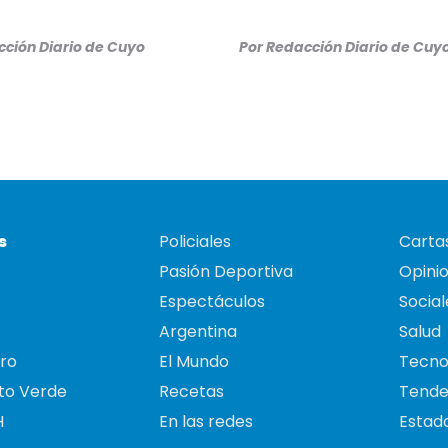
ción Diario de Cuyo
Por
Redacción Diario de Cuy
s
Policiales
Cartas
Pasión Deportiva
Opini
Espectáculos
Social
Argentina
Salud
ro
El Mundo
Tecno
to Verde
Recetas
Tende
H
En las redes
Estado