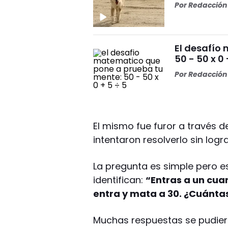
Por
Redacción 
El desafío
50 - 50 x 0 
Por
Redacción 
El mismo fue furor a través d
intentaron resolverlo sin logr
La pregunta es simple pero 
identifican:
“Entras a un cua
entra y mata a 30. ¿Cuánta
Muchas respuestas se pudier