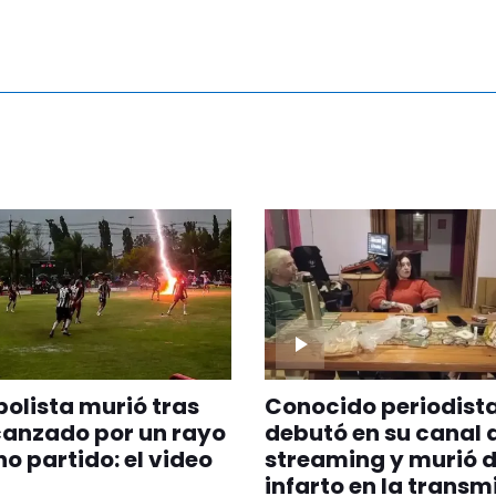
bolista murió tras
Conocido periodist
canzado por un rayo
debutó en su canal 
no partido: el video
streaming y murió d
infarto en la transm