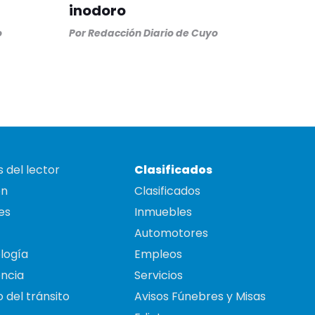
inodoro
o
Por
Redacción Diario de Cuyo
 del lector
Clasificados
on
Clasificados
es
Inmuebles
Automotores
logía
Empleos
ncia
Servicios
 del tránsito
Avisos Fúnebres y Misas