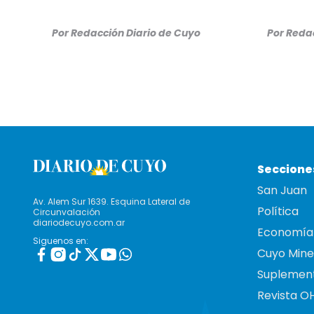
Por
Redacción Diario de Cuyo
Por
Redac
Seccione
San Juan
Av. Alem Sur 1639. Esquina Lateral de
Política
Circunvalación
diariodecuyo.com.ar
Economía
Siguenos en:
Cuyo Mine
Suplemen
Revista O