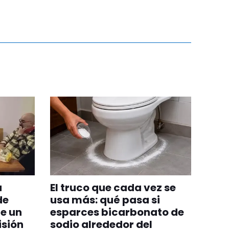
a
El truco que cada vez se
de
usa más: qué pasa si
e un
esparces bicarbonato de
isión
sodio alrededor del