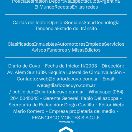
Policiales
Pasión Deportiva
Espectáculos
Argentina
El Mundo
Recetas
En las redes
Cartas del lector
Opinion
Sociales
Salud
Tecnología
Tendencia
Estado del tránsito
Clasificados
Inmuebles
Automotores
Empleos
Servicios
Avisos Fúnebres y Misas
Edictos
Diario de Cuyo - Fecha de Inicio: 11/2003 - Dirección:
Av. Alem Sur 1639. Esquina Lateral de Circunvalación -
Contacto:
web@diariodecuyo.com.ar
- Email:
web@diariodecuyo.com.ar
/
publicidad@diariodecuyo.com.ar
-
Whatsapp: (054)
264 5045343 - Gerente General: Pablo Dellazoppa -
Secretario de Redacción: Diego Castillo - Editor Web:
Mario Romero - Empresa propietaria del medio -
FRANCISCO MONTES S.A.C.I.F.