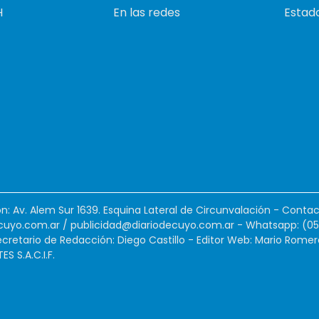
H
En las redes
Estado
ión: Av. Alem Sur 1639. Esquina Lateral de Circunvalación - Contac
cuyo.com.ar
/
publicidad@diariodecuyo.com.ar
-
Whatsapp: (0
cretario de Redacción: Diego Castillo - Editor Web: Mario Romer
 S.A.C.I.F.