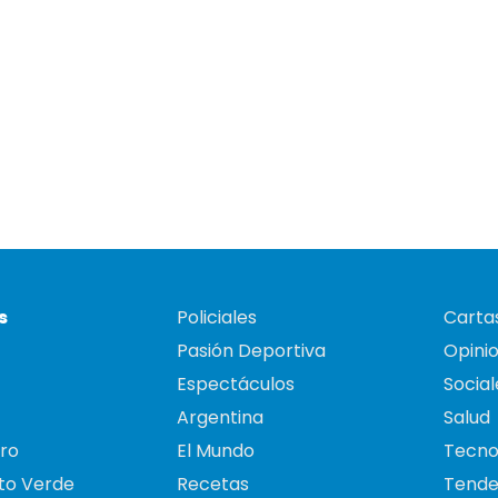
s
Policiales
Cartas
Pasión Deportiva
Opini
Espectáculos
Social
Argentina
Salud
ro
El Mundo
Tecno
to Verde
Recetas
Tende