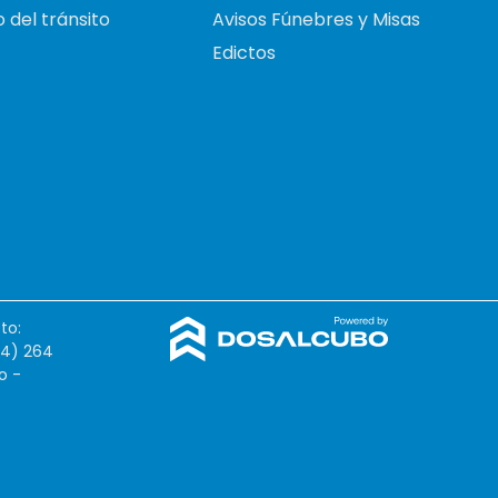
 del tránsito
Avisos Fúnebres y Misas
Edictos
to:
54) 264
o -