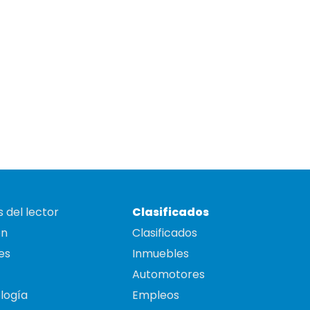
 del lector
Clasificados
on
Clasificados
es
Inmuebles
Automotores
logía
Empleos