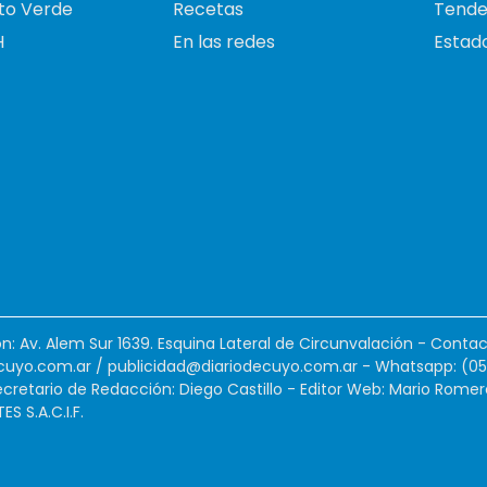
to Verde
Recetas
Tende
H
En las redes
Estado
ión: Av. Alem Sur 1639. Esquina Lateral de Circunvalación - Contac
cuyo.com.ar
/
publicidad@diariodecuyo.com.ar
-
Whatsapp: (0
cretario de Redacción: Diego Castillo - Editor Web: Mario Romer
 S.A.C.I.F.