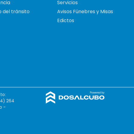
ncia
Servicios
 del tránsito
Avisos Fúnebres y Misas
Edictos
to:
54) 264
o -