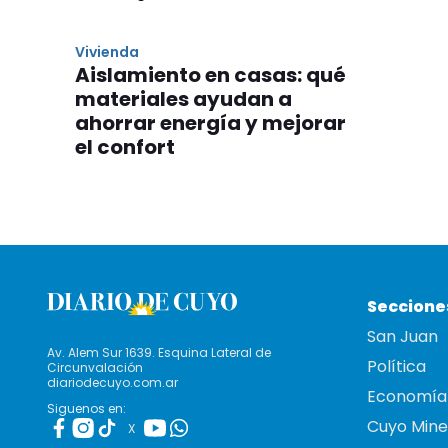
Vivienda
Aislamiento en casas: qué
materiales ayudan a
ahorrar energía y mejorar
el confort
Seccione
San Juan
Av. Alem Sur 1639. Esquina Lateral de
Política
Circunvalación
diariodecuyo.com.ar
Economía
Siguenos en:
Cuyo Mine
X