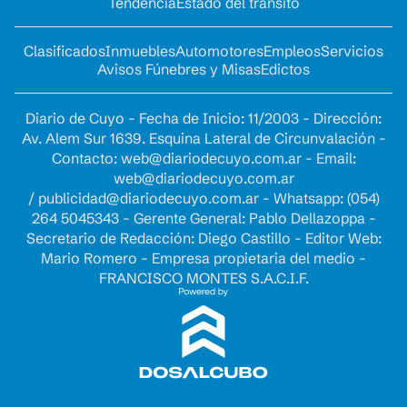
Tendencia
Estado del tránsito
Clasificados
Inmuebles
Automotores
Empleos
Servicios
Avisos Fúnebres y Misas
Edictos
Diario de Cuyo - Fecha de Inicio: 11/2003 - Dirección:
Av. Alem Sur 1639. Esquina Lateral de Circunvalación -
Contacto:
web@diariodecuyo.com.ar
- Email:
web@diariodecuyo.com.ar
/
publicidad@diariodecuyo.com.ar
-
Whatsapp: (054)
264 5045343 - Gerente General: Pablo Dellazoppa -
Secretario de Redacción: Diego Castillo - Editor Web:
Mario Romero - Empresa propietaria del medio -
FRANCISCO MONTES S.A.C.I.F.