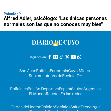
Psicología
Alfred Adler, psicólogo: "Las únicas personas
normales son las que no conoces muy bien"
Seguinos en:
San Juan
Política
Economía
Cuyo Minero
Suplemento Verde
Revista OH
Policiales
Pasión Deportiva
Espectáculos
Argentina
El Mundo
Recetas
En las redes
Cartas del lector
Opinion
Sociales
Salud
Tecnología