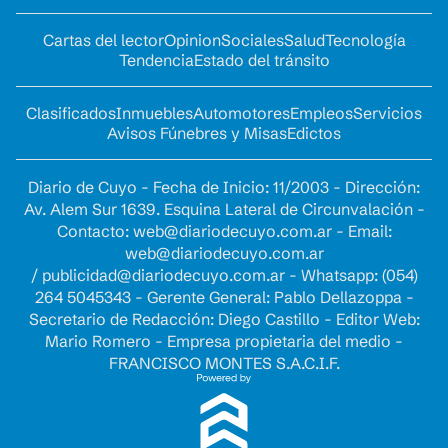
Cartas del lector
Opinion
Sociales
Salud
Tecnología
Tendencia
Estado del tránsito
Clasificados
Inmuebles
Automotores
Empleos
Servicios
Avisos Fúnebres y Misas
Edictos
Diario de Cuyo - Fecha de Inicio: 11/2003 - Dirección:
Av. Alem Sur 1639. Esquina Lateral de Circunvalación -
Contacto:
web@diariodecuyo.com.ar
- Email:
web@diariodecuyo.com.ar
/
publicidad@diariodecuyo.com.ar
-
Whatsapp: (054)
264 5045343 - Gerente General: Pablo Dellazoppa -
Secretario de Redacción: Diego Castillo - Editor Web:
Mario Romero - Empresa propietaria del medio -
FRANCISCO MONTES S.A.C.I.F.