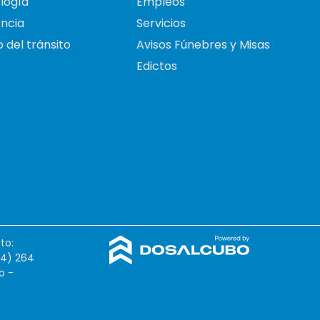
logía
Empleos
ncia
Servicios
 del tránsito
Avisos Fúnebres y Misas
Edictos
to:
54) 264
o -