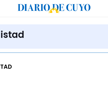
istad
STAD