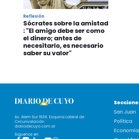
Reflexión
Sócrates sobre la amistad
: "El amigo debe ser como
el dinero; antes de
necesitarlo, es necesario
saber su valor"
Seccione
San Juan
Av. Alem Sur 1639. Esquina Lateral de
Política
Circunvalación
diariodecuyo.com.ar
Economía
Siguenos en: