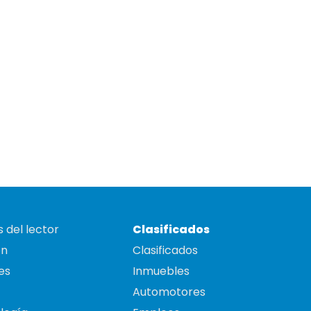
 del lector
Clasificados
on
Clasificados
es
Inmuebles
Automotores