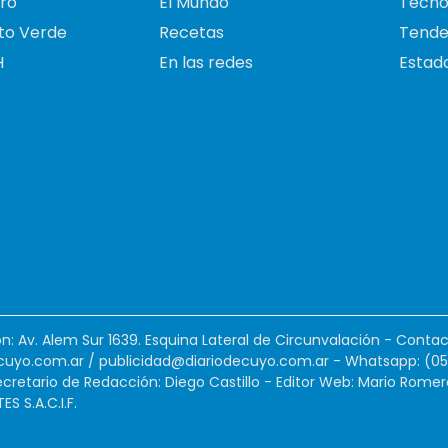
ro
El Mundo
Tecno
to Verde
Recetas
Tende
H
En las redes
Estado
ión: Av. Alem Sur 1639. Esquina Lateral de Circunvalación - Contac
cuyo.com.ar
/
publicidad@diariodecuyo.com.ar
-
Whatsapp: (0
cretario de Redacción: Diego Castillo - Editor Web: Mario Romer
 S.A.C.I.F.