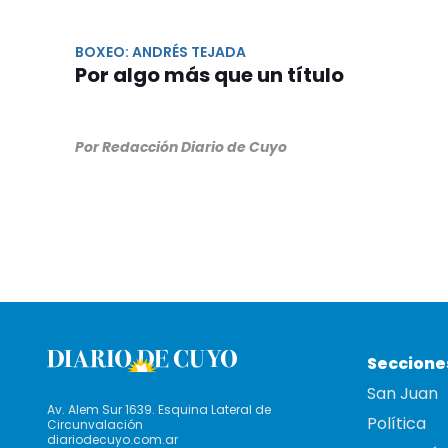
BOXEO: ANDRÉS TEJADA
Por algo más que un título
Por Redacción Diario de Cuyo
Seccione
San Juan
Av. Alem Sur 1639. Esquina Lateral de
Política
Circunvalación
diariodecuyo.com.ar