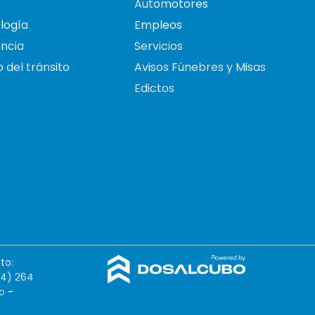
Automotores
logía
Empleos
ncia
Servicios
 del tránsito
Avisos Fúnebres y Misas
Edictos
to:
54) 264
o -