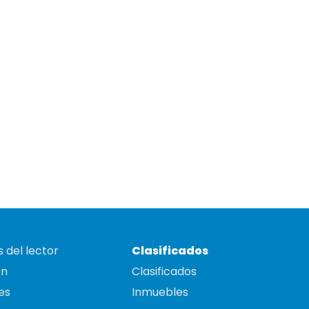
 del lector
Clasificados
on
Clasificados
es
Inmuebles