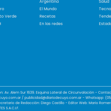
Argentina
Salud
ro
El Mundo
Tecno
to Verde
Recetas
Tende
H
En las redes
Estado
ión: Av. Alem Sur 1639. Esquina Lateral de Circunvalación - Contac
cuyo.com.ar
/
publicidad@diariodecuyo.com.ar
-
Whatsapp: (0
cretario de Redacción: Diego Castillo - Editor Web: Mario Romer
 S.A.C.I.F.