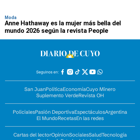
Moda
Anne Hathaway es la mujer más bella del
mundo 2026 según la revista People
Seguinos en:
San Juan
Política
Economía
Cuyo Minero
Suplemento Verde
Revista OH
Policiales
Pasión Deportiva
Espectáculos
Argentina
El Mundo
Recetas
En las redes
Cartas del lector
Opinion
Sociales
Salud
Tecnología