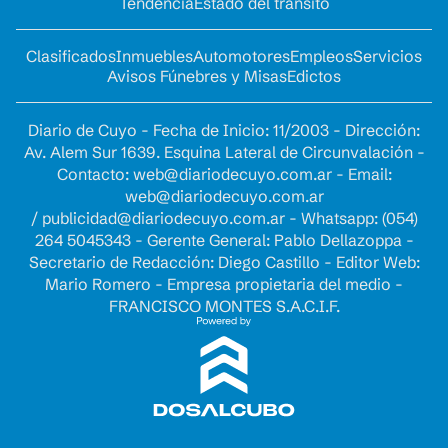
Tendencia
Estado del tránsito
Clasificados
Inmuebles
Automotores
Empleos
Servicios
Avisos Fúnebres y Misas
Edictos
Diario de Cuyo - Fecha de Inicio: 11/2003 - Dirección:
Av. Alem Sur 1639. Esquina Lateral de Circunvalación -
Contacto:
web@diariodecuyo.com.ar
- Email:
web@diariodecuyo.com.ar
/
publicidad@diariodecuyo.com.ar
-
Whatsapp: (054)
264 5045343 - Gerente General: Pablo Dellazoppa -
Secretario de Redacción: Diego Castillo - Editor Web:
Mario Romero - Empresa propietaria del medio -
FRANCISCO MONTES S.A.C.I.F.