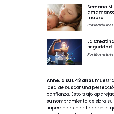
Semana Mun
amamantar 
madre
Por
María Iné
La Creatina
seguridad
Por
María Iné
Anne, a sus 43 años
muestra 
idea de buscar una perfecció
confianza. Esto trajo aparej
su nombramiento celebra su t
superando una etapa en la qu