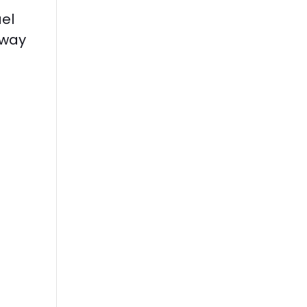
el
away