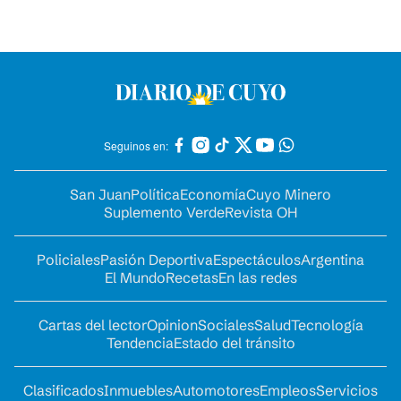
Seguinos en:
San Juan
Política
Economía
Cuyo Minero
Suplemento Verde
Revista OH
Policiales
Pasión Deportiva
Espectáculos
Argentina
El Mundo
Recetas
En las redes
Cartas del lector
Opinion
Sociales
Salud
Tecnología
Tendencia
Estado del tránsito
Clasificados
Inmuebles
Automotores
Empleos
Servicios