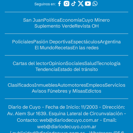
Seguinos en:
San Juan
Política
Economía
Cuyo Minero
Suplemento Verde
Revista OH
Policiales
Pasión Deportiva
Espectáculos
Argentina
El Mundo
Recetas
En las redes
Cartas del lector
Opinion
Sociales
Salud
Tecnología
Tendencia
Estado del tránsito
Clasificados
Inmuebles
Automotores
Empleos
Servicios
Avisos Fúnebres y Misas
Edictos
Diario de Cuyo - Fecha de Inicio: 11/2003 - Dirección:
Av. Alem Sur 1639. Esquina Lateral de Circunvalación -
Contacto:
web@diariodecuyo.com.ar
- Email:
web@diariodecuyo.com.ar