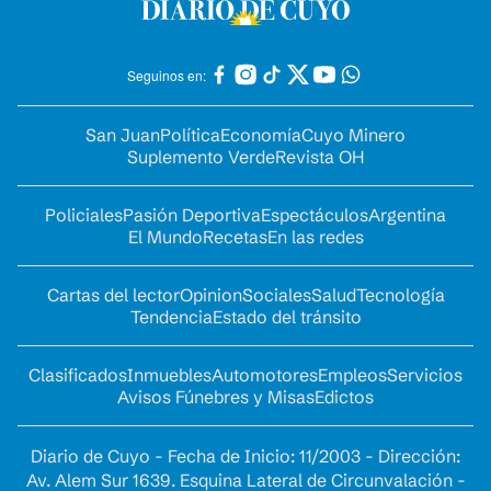
Seguinos en:
San Juan
Política
Economía
Cuyo Minero
Suplemento Verde
Revista OH
Policiales
Pasión Deportiva
Espectáculos
Argentina
El Mundo
Recetas
En las redes
Cartas del lector
Opinion
Sociales
Salud
Tecnología
Tendencia
Estado del tránsito
Clasificados
Inmuebles
Automotores
Empleos
Servicios
Avisos Fúnebres y Misas
Edictos
Diario de Cuyo - Fecha de Inicio: 11/2003 - Dirección:
Av. Alem Sur 1639. Esquina Lateral de Circunvalación -