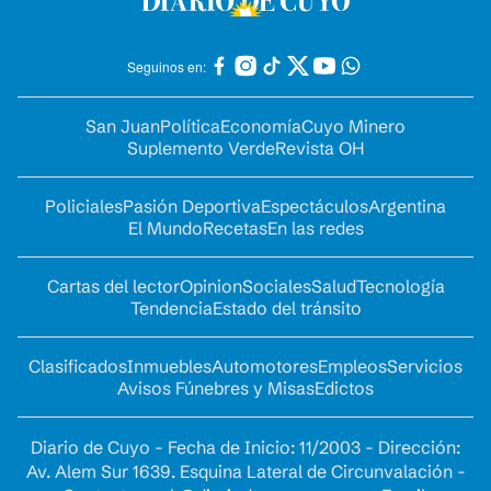
Seguinos en:
San Juan
Política
Economía
Cuyo Minero
Suplemento Verde
Revista OH
Policiales
Pasión Deportiva
Espectáculos
Argentina
El Mundo
Recetas
En las redes
Cartas del lector
Opinion
Sociales
Salud
Tecnología
Tendencia
Estado del tránsito
Clasificados
Inmuebles
Automotores
Empleos
Servicios
Avisos Fúnebres y Misas
Edictos
Diario de Cuyo - Fecha de Inicio: 11/2003 - Dirección:
Av. Alem Sur 1639. Esquina Lateral de Circunvalación -