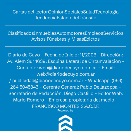
Cartas del lector
Opinion
Sociales
Salud
Tecnología
Tendencia
Estado del tránsito
Clasificados
Inmuebles
Automotores
Empleos
Servicios
Avisos Fúnebres y Misas
Edictos
Diario de Cuyo - Fecha de Inicio: 11/2003 - Dirección:
Av. Alem Sur 1639. Esquina Lateral de Circunvalación -
Contacto:
web@diariodecuyo.com.ar
- Email:
web@diariodecuyo.com.ar
/
publicidad@diariodecuyo.com.ar
-
Whatsapp: (054)
264 5045343 - Gerente General: Pablo Dellazoppa -
Secretario de Redacción: Diego Castillo - Editor Web:
Mario Romero - Empresa propietaria del medio -
FRANCISCO MONTES S.A.C.I.F.