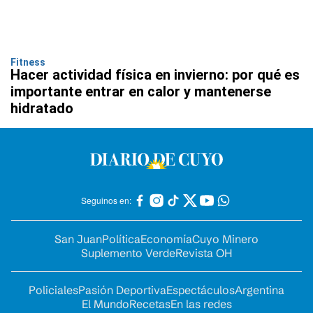
Fitness
Hacer actividad física en invierno: por qué es
importante entrar en calor y mantenerse
hidratado
Seguinos en:
San Juan
Política
Economía
Cuyo Minero
Suplemento Verde
Revista OH
Policiales
Pasión Deportiva
Espectáculos
Argentina
El Mundo
Recetas
En las redes