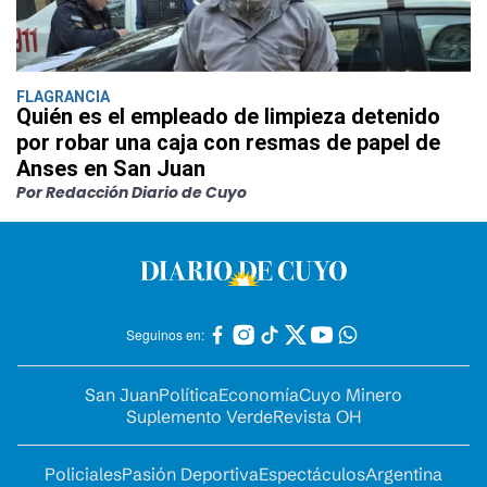
FLAGRANCIA
Quién es el empleado de limpieza detenido
por robar una caja con resmas de papel de
Anses en San Juan
Por Redacción Diario de Cuyo
Seguinos en:
San Juan
Política
Economía
Cuyo Minero
Suplemento Verde
Revista OH
Policiales
Pasión Deportiva
Espectáculos
Argentina