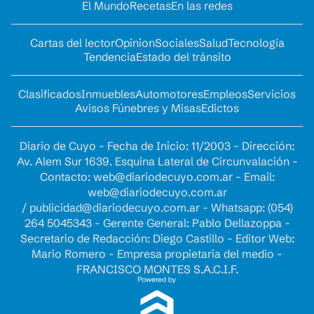
El Mundo
Recetas
En las redes
Cartas del lector
Opinion
Sociales
Salud
Tecnología
Tendencia
Estado del tránsito
Clasificados
Inmuebles
Automotores
Empleos
Servicios
Avisos Fúnebres y Misas
Edictos
Diario de Cuyo - Fecha de Inicio: 11/2003 - Dirección:
Av. Alem Sur 1639. Esquina Lateral de Circunvalación -
Contacto:
web@diariodecuyo.com.ar
- Email:
web@diariodecuyo.com.ar
/
publicidad@diariodecuyo.com.ar
-
Whatsapp: (054)
264 5045343 - Gerente General: Pablo Dellazoppa -
Secretario de Redacción: Diego Castillo - Editor Web:
Mario Romero - Empresa propietaria del medio -
FRANCISCO MONTES S.A.C.I.F.