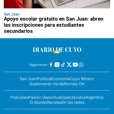
San Juan
Apoyo escolar gratuito en San Juan: abren
las inscripciones para estudiantes
secundarios
Seguinos en:
San Juan
Política
Economía
Cuyo Minero
Suplemento Verde
Revista OH
Policiales
Pasión Deportiva
Espectáculos
Argentina
El Mundo
Recetas
En las redes