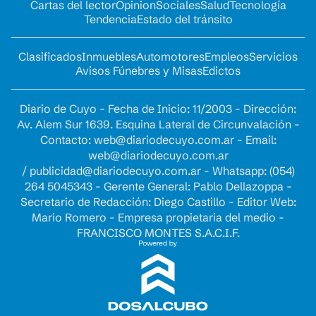
Cartas del lector
Opinion
Sociales
Salud
Tecnología
Tendencia
Estado del tránsito
Clasificados
Inmuebles
Automotores
Empleos
Servicios
Avisos Fúnebres y Misas
Edictos
Diario de Cuyo - Fecha de Inicio: 11/2003 - Dirección:
Av. Alem Sur 1639. Esquina Lateral de Circunvalación -
Contacto:
web@diariodecuyo.com.ar
- Email:
web@diariodecuyo.com.ar
/
publicidad@diariodecuyo.com.ar
-
Whatsapp: (054)
264 5045343 - Gerente General: Pablo Dellazoppa -
Secretario de Redacción: Diego Castillo - Editor Web:
Mario Romero - Empresa propietaria del medio -
FRANCISCO MONTES S.A.C.I.F.