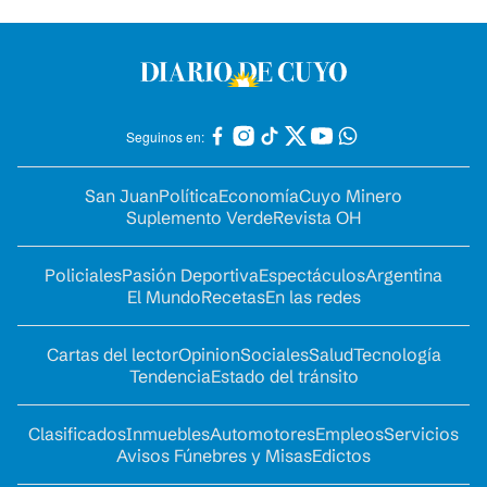
Seguinos en:
San Juan
Política
Economía
Cuyo Minero
Suplemento Verde
Revista OH
Policiales
Pasión Deportiva
Espectáculos
Argentina
El Mundo
Recetas
En las redes
Cartas del lector
Opinion
Sociales
Salud
Tecnología
Tendencia
Estado del tránsito
Clasificados
Inmuebles
Automotores
Empleos
Servicios
Avisos Fúnebres y Misas
Edictos