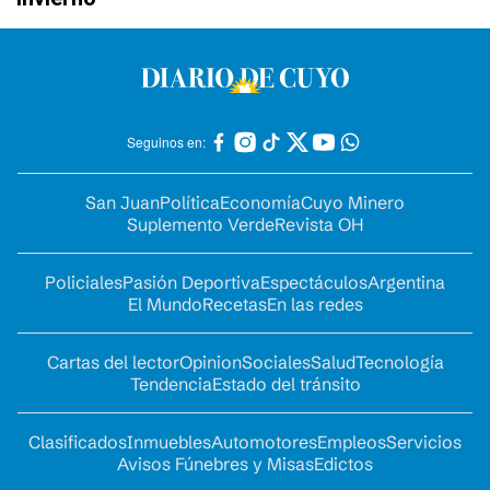
Seguinos en:
San Juan
Política
Economía
Cuyo Minero
Suplemento Verde
Revista OH
Policiales
Pasión Deportiva
Espectáculos
Argentina
El Mundo
Recetas
En las redes
Cartas del lector
Opinion
Sociales
Salud
Tecnología
Tendencia
Estado del tránsito
Clasificados
Inmuebles
Automotores
Empleos
Servicios
Avisos Fúnebres y Misas
Edictos