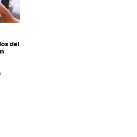
dos del
on
o