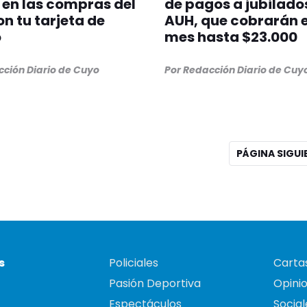
 en las compras del
de pagos a jubilado
n tu tarjeta de
AUH, que cobrarán 
o
mes hasta $23.000
cción Diario de Cuyo
Por Redacción Diario de Cuy
PÁGINA SIGU
s
Policiales
Cartas
Pasión Deportiva
Opini
Espectáculos
Social