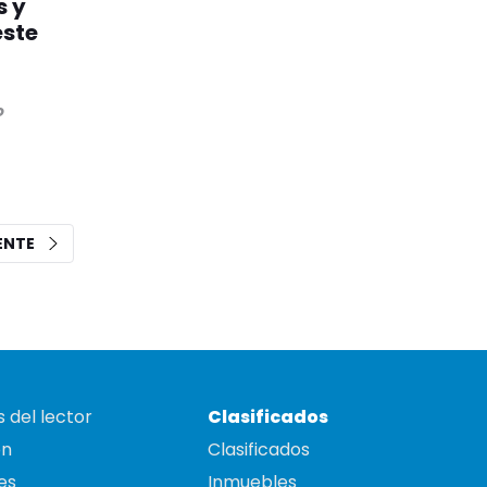
s y
este
o
IENTE
 del lector
Clasificados
on
Clasificados
es
Inmuebles