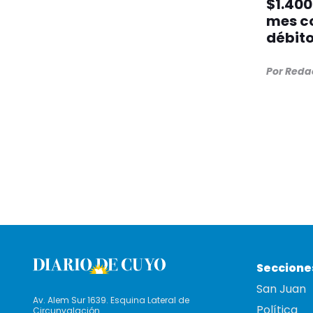
$1.400
mes co
débit
Por Reda
Seccione
San Juan
Av. Alem Sur 1639. Esquina Lateral de
Política
Circunvalación