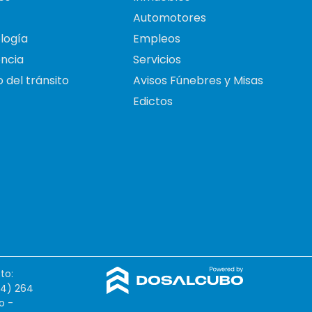
Automotores
logía
Empleos
ncia
Servicios
 del tránsito
Avisos Fúnebres y Misas
Edictos
to:
54) 264
o -