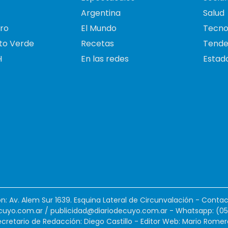
Argentina
Salud
ro
El Mundo
Tecno
to Verde
Recetas
Tende
H
En las redes
Estado
ión: Av. Alem Sur 1639. Esquina Lateral de Circunvalación - Contac
cuyo.com.ar
/
publicidad@diariodecuyo.com.ar
-
Whatsapp: (0
cretario de Redacción: Diego Castillo - Editor Web: Mario Romer