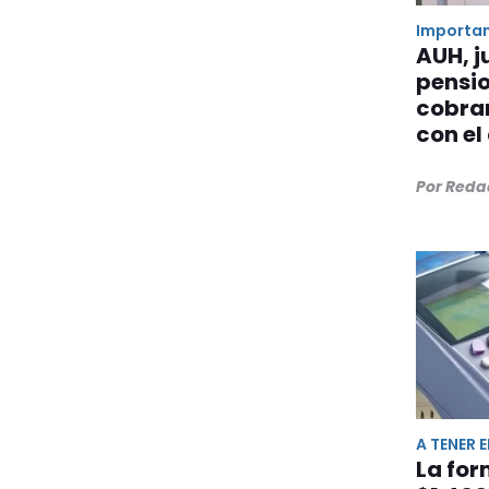
Importa
AUH, j
pensio
cobran
con el 
Por Reda
A TENER 
La for