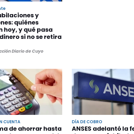
nte
ubilaciones y
nes: quiénes
 hoy, y qué pasa
dinero si no se retira
cción Diario de Cuyo
EN CUENTA
DÍA DE COBRO
ma de ahorrar hasta
ANSES adelantó la 