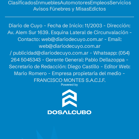
Clasificados
Inmuebles
Automotores
Empleos
Servicios
Avisos Fúnebres y Misas
Edictos
Diario de Cuyo - Fecha de Inicio: 11/2003 - Dirección:
Av. Alem Sur 1639. Esquina Lateral de Circunvalación -
Contacto:
web@diariodecuyo.com.ar
- Email:
web@diariodecuyo.com.ar
/
publicidad@diariodecuyo.com.ar
-
Whatsapp: (054)
264 5045343 - Gerente General: Pablo Dellazoppa -
Secretario de Redacción: Diego Castillo - Editor Web:
Mario Romero - Empresa propietaria del medio -
FRANCISCO MONTES S.A.C.I.F.