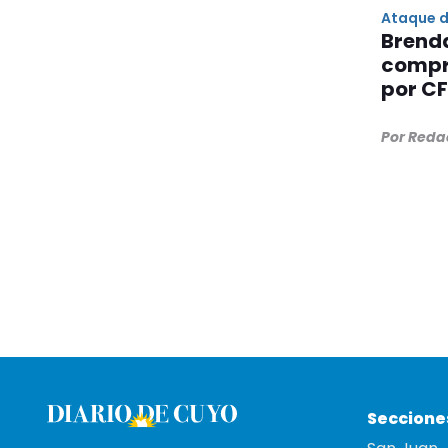
Ataque d
Brenda
compr
por C
Por Reda
Seccione