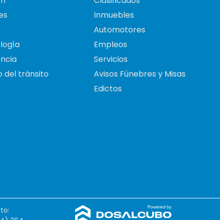
on
Clasificados
es
Inmuebles
Automotores
logía
Empleos
ncia
Servicios
 del tránsito
Avisos Fúnebres y Misas
Edictos
to: