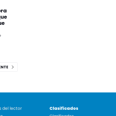
ora
que
ue
o
IENTE
 del lector
Clasificados