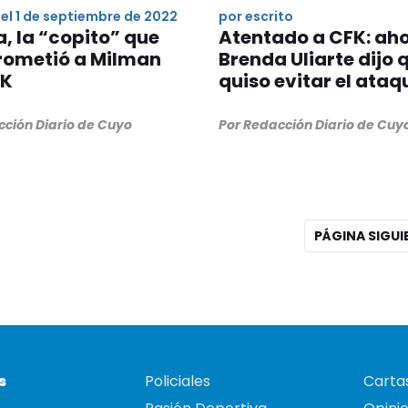
el 1 de septiembre de 2022
por escrito
, la “copito” que
Atentado a CFK: ah
ometió a Milman
Brenda Uliarte dijo 
FK
quiso evitar el ataq
cción Diario de Cuyo
Por Redacción Diario de Cuy
PÁGINA SIGU
s
Policiales
Cartas