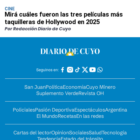
CINE
Mirá cuáles fueron las tres películas más
taquilleras de Hollywood en 2025
Por Redacción Diario de Cuyo
Seguinos en:
San Juan
Política
Economía
Cuyo Minero
Suplemento Verde
Revista OH
Policiales
Pasión Deportiva
Espectáculos
Argentina
El Mundo
Recetas
En las redes
Cartas del lector
Opinion
Sociales
Salud
Tecnología
Tendencia
Estado del tránsito