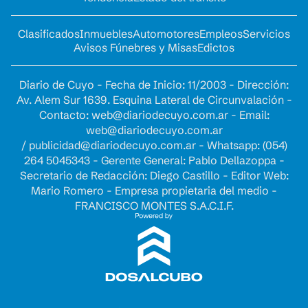
Clasificados
Inmuebles
Automotores
Empleos
Servicios
Avisos Fúnebres y Misas
Edictos
Diario de Cuyo - Fecha de Inicio: 11/2003 - Dirección:
Av. Alem Sur 1639. Esquina Lateral de Circunvalación -
Contacto:
web@diariodecuyo.com.ar
- Email:
web@diariodecuyo.com.ar
/
publicidad@diariodecuyo.com.ar
-
Whatsapp: (054)
264 5045343 - Gerente General: Pablo Dellazoppa -
Secretario de Redacción: Diego Castillo - Editor Web:
Mario Romero - Empresa propietaria del medio -
FRANCISCO MONTES S.A.C.I.F.