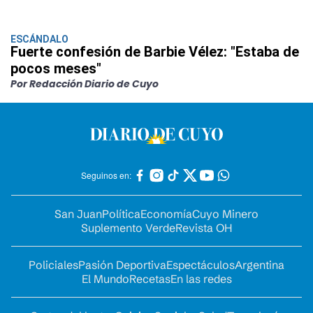
ESCÁNDALO
Fuerte confesión de Barbie Vélez: "Estaba de
pocos meses"
Por Redacción Diario de Cuyo
Seguinos en:
San Juan
Política
Economía
Cuyo Minero
Suplemento Verde
Revista OH
Policiales
Pasión Deportiva
Espectáculos
Argentina
El Mundo
Recetas
En las redes