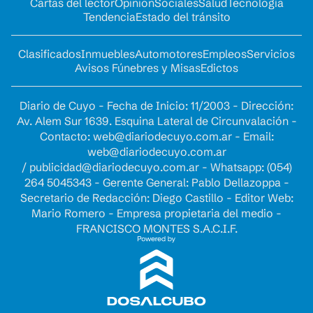
Cartas del lector
Opinion
Sociales
Salud
Tecnología
Tendencia
Estado del tránsito
Clasificados
Inmuebles
Automotores
Empleos
Servicios
Avisos Fúnebres y Misas
Edictos
Diario de Cuyo - Fecha de Inicio: 11/2003 - Dirección:
Av. Alem Sur 1639. Esquina Lateral de Circunvalación -
Contacto:
web@diariodecuyo.com.ar
- Email:
web@diariodecuyo.com.ar
/
publicidad@diariodecuyo.com.ar
-
Whatsapp: (054)
264 5045343 - Gerente General: Pablo Dellazoppa -
Secretario de Redacción: Diego Castillo - Editor Web:
Mario Romero - Empresa propietaria del medio -
FRANCISCO MONTES S.A.C.I.F.