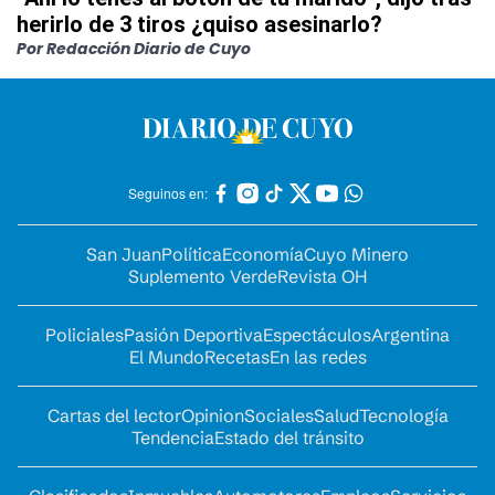
herirlo de 3 tiros ¿quiso asesinarlo?
Por Redacción Diario de Cuyo
Seguinos en:
San Juan
Política
Economía
Cuyo Minero
Suplemento Verde
Revista OH
Policiales
Pasión Deportiva
Espectáculos
Argentina
El Mundo
Recetas
En las redes
Cartas del lector
Opinion
Sociales
Salud
Tecnología
Tendencia
Estado del tránsito