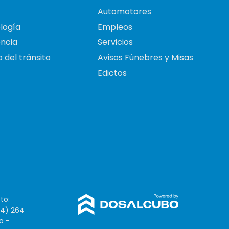
Automotores
logía
Empleos
ncia
Servicios
 del tránsito
Avisos Fúnebres y Misas
Edictos
to:
54) 264
o -