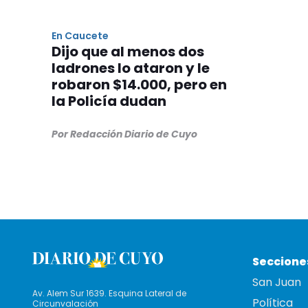
En Caucete
Dijo que al menos dos
ladrones lo ataron y le
robaron $14.000, pero en
la Policía dudan
Por Redacción Diario de Cuyo
Seccione
San Juan
Av. Alem Sur 1639. Esquina Lateral de
Política
Circunvalación