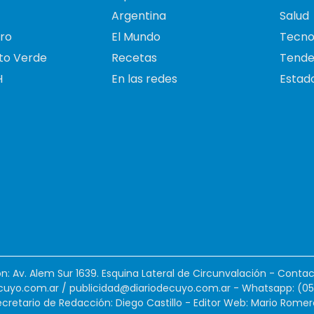
Argentina
Salud
ro
El Mundo
Tecno
to Verde
Recetas
Tende
H
En las redes
Estado
ión: Av. Alem Sur 1639. Esquina Lateral de Circunvalación - Contac
cuyo.com.ar
/
publicidad@diariodecuyo.com.ar
-
Whatsapp: (0
cretario de Redacción: Diego Castillo - Editor Web: Mario Romer