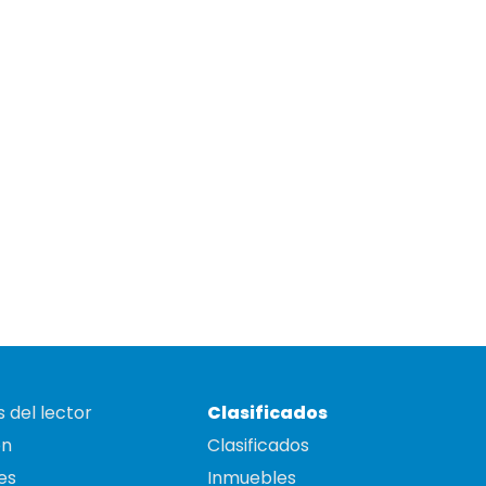
 del lector
Clasificados
on
Clasificados
es
Inmuebles