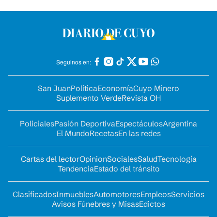
Seguinos en:
San Juan
Política
Economía
Cuyo Minero
Suplemento Verde
Revista OH
Policiales
Pasión Deportiva
Espectáculos
Argentina
El Mundo
Recetas
En las redes
Cartas del lector
Opinion
Sociales
Salud
Tecnología
Tendencia
Estado del tránsito
Clasificados
Inmuebles
Automotores
Empleos
Servicios
Avisos Fúnebres y Misas
Edictos