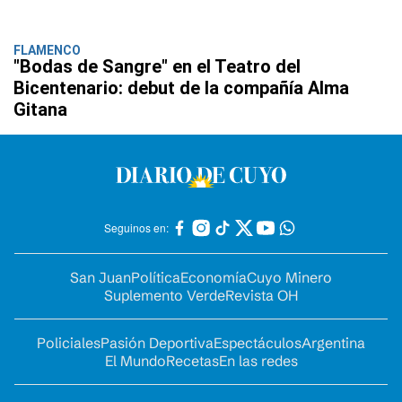
FLAMENCO
"Bodas de Sangre" en el Teatro del
Bicentenario: debut de la compañía Alma
Gitana
Seguinos en:
San Juan
Política
Economía
Cuyo Minero
Suplemento Verde
Revista OH
Policiales
Pasión Deportiva
Espectáculos
Argentina
El Mundo
Recetas
En las redes