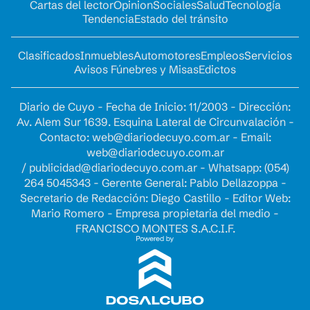
Cartas del lector
Opinion
Sociales
Salud
Tecnología
Tendencia
Estado del tránsito
Clasificados
Inmuebles
Automotores
Empleos
Servicios
Avisos Fúnebres y Misas
Edictos
Diario de Cuyo - Fecha de Inicio: 11/2003 - Dirección:
Av. Alem Sur 1639. Esquina Lateral de Circunvalación -
Contacto:
web@diariodecuyo.com.ar
- Email:
web@diariodecuyo.com.ar
/
publicidad@diariodecuyo.com.ar
-
Whatsapp: (054)
264 5045343 - Gerente General: Pablo Dellazoppa -
Secretario de Redacción: Diego Castillo - Editor Web:
Mario Romero - Empresa propietaria del medio -
FRANCISCO MONTES S.A.C.I.F.