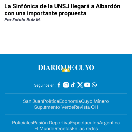
La Sinfónica de la UNSJ llegará a Albardón
con una importante propuesta
Por
Estela Ruiz M.
Seguinos en:
San Juan
Política
Economía
Cuyo Minero
Suplemento Verde
Revista OH
Policiales
Pasión Deportiva
Espectáculos
Argentina
El Mundo
Recetas
En las redes