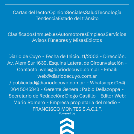
Cartas del lector
Opinion
Sociales
Salud
Tecnología
Tendencia
Estado del tránsito
Clasificados
Inmuebles
Automotores
Empleos
Servicios
Avisos Fúnebres y Misas
Edictos
Diario de Cuyo - Fecha de Inicio: 11/2003 - Dirección:
Av. Alem Sur 1639. Esquina Lateral de Circunvalación -
Contacto:
web@diariodecuyo.com.ar
- Email:
web@diariodecuyo.com.ar
/
publicidad@diariodecuyo.com.ar
-
Whatsapp: (054)
264 5045343 - Gerente General: Pablo Dellazoppa -
Secretario de Redacción: Diego Castillo - Editor Web:
Mario Romero - Empresa propietaria del medio -
FRANCISCO MONTES S.A.C.I.F.