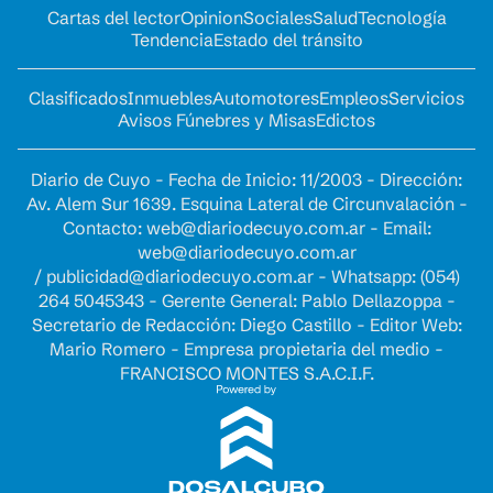
Cartas del lector
Opinion
Sociales
Salud
Tecnología
Tendencia
Estado del tránsito
Clasificados
Inmuebles
Automotores
Empleos
Servicios
Avisos Fúnebres y Misas
Edictos
Diario de Cuyo - Fecha de Inicio: 11/2003 - Dirección:
Av. Alem Sur 1639. Esquina Lateral de Circunvalación -
Contacto:
web@diariodecuyo.com.ar
- Email:
web@diariodecuyo.com.ar
/
publicidad@diariodecuyo.com.ar
-
Whatsapp: (054)
264 5045343 - Gerente General: Pablo Dellazoppa -
Secretario de Redacción: Diego Castillo - Editor Web:
Mario Romero - Empresa propietaria del medio -
FRANCISCO MONTES S.A.C.I.F.