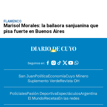
FLAMENCO
Marisol Morales: la bailaora sanjuanina que
pisa fuerte en Buenos Aires
Seguinos en:
San Juan
Política
Economía
Cuyo Minero
Suplemento Verde
Revista OH
Policiales
Pasión Deportiva
Espectáculos
Argentina
El Mundo
Recetas
En las redes