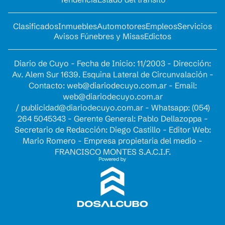
Clasificados
Inmuebles
Automotores
Empleos
Servicios
Avisos Fúnebres y Misas
Edictos
Diario de Cuyo - Fecha de Inicio: 11/2003 - Dirección:
Av. Alem Sur 1639. Esquina Lateral de Circunvalación -
Contacto:
web@diariodecuyo.com.ar
- Email:
web@diariodecuyo.com.ar
/
publicidad@diariodecuyo.com.ar
-
Whatsapp: (054)
264 5045343 - Gerente General: Pablo Dellazoppa -
Secretario de Redacción: Diego Castillo - Editor Web:
Mario Romero - Empresa propietaria del medio -
FRANCISCO MONTES S.A.C.I.F.