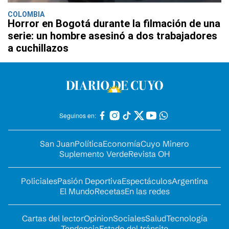
COLOMBIA
Horror en Bogotá durante la filmación de una
serie: un hombre asesinó a dos trabajadores
a cuchillazos
Seguinos en:
San Juan
Política
Economía
Cuyo Minero
Suplemento Verde
Revista OH
Policiales
Pasión Deportiva
Espectáculos
Argentina
El Mundo
Recetas
En las redes
Cartas del lector
Opinion
Sociales
Salud
Tecnología
Tendencia
Estado del tránsito