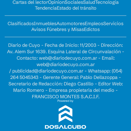
Cartas del lector
Opinion
Sociales
Salud
Tecnología
Tendencia
Estado del tránsito
Clasificados
Inmuebles
Automotores
Empleos
Servicios
Avisos Fúnebres y Misas
Edictos
Diario de Cuyo - Fecha de Inicio: 11/2003 - Dirección:
Av. Alem Sur 1639. Esquina Lateral de Circunvalación -
Contacto:
web@diariodecuyo.com.ar
- Email:
web@diariodecuyo.com.ar
/
publicidad@diariodecuyo.com.ar
-
Whatsapp: (054)
264 5045343 - Gerente General: Pablo Dellazoppa -
Secretario de Redacción: Diego Castillo - Editor Web:
Mario Romero - Empresa propietaria del medio -
FRANCISCO MONTES S.A.C.I.F.