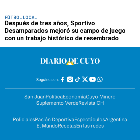
FÚTBOL LOCAL
Después de tres años, Sportivo
Desamparados mejoró su campo de juego
con un trabajo histórico de resembrado
Seguinos en:
San Juan
Política
Economía
Cuyo Minero
Suplemento Verde
Revista OH
Policiales
Pasión Deportiva
Espectáculos
Argentina
El Mundo
Recetas
En las redes