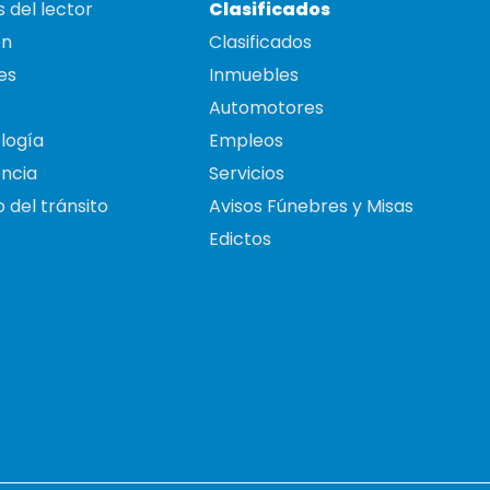
 del lector
Clasificados
on
Clasificados
es
Inmuebles
Automotores
logía
Empleos
ncia
Servicios
 del tránsito
Avisos Fúnebres y Misas
Edictos