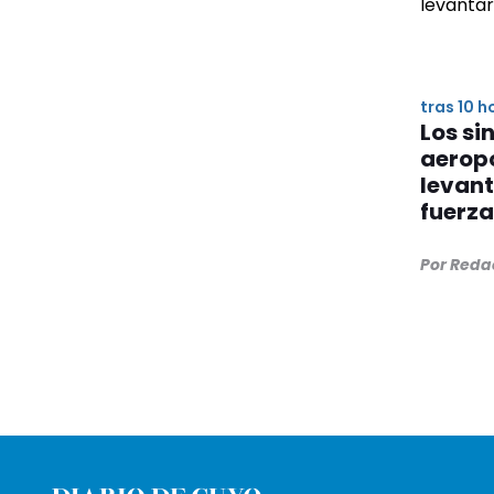
tras 10 h
Los si
aerop
levan
fuerz
Por Reda