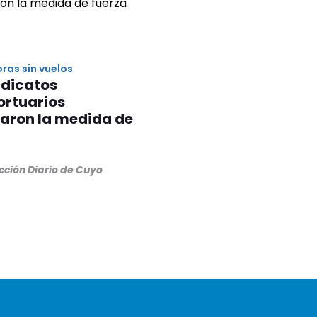
oras sin vuelos
ndicatos
ortuarios
taron la medida de
a
cción Diario de Cuyo