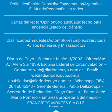
Policiales
Pasión Deportiva
Espectáculos
Argentina
El Mundo
Recetas
En las redes
Cartas del lector
Opinion
Sociales
Salud
Tecnología
Tendencia
Estado del tránsito
Clasificados
Inmuebles
Automotores
Empleos
Servicios
Avisos Fúnebres y Misas
Edictos
Diario de Cuyo - Fecha de Inicio: 11/2003 - Dirección:
Av. Alem Sur 1639. Esquina Lateral de Circunvalación -
Contacto:
web@diariodecuyo.com.ar
- Email:
web@diariodecuyo.com.ar
/
publicidad@diariodecuyo.com.ar
-
Whatsapp: (054)
264 5045343 - Gerente General: Pablo Dellazoppa -
Secretario de Redacción: Diego Castillo - Editor Web:
Mario Romero - Empresa propietaria del medio -
FRANCISCO MONTES S.A.C.I.F.