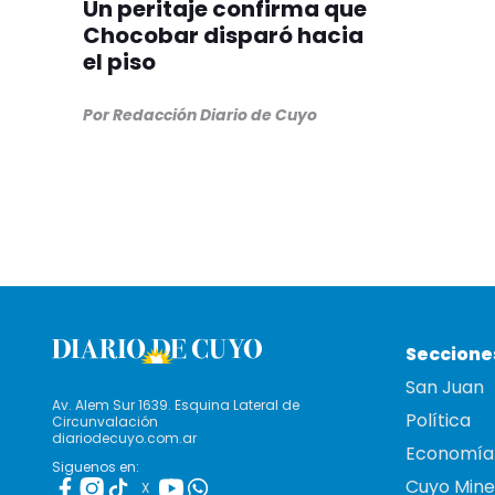
Un peritaje confirma que
Chocobar disparó hacia
el piso
Por Redacción Diario de Cuyo
Seccione
San Juan
Av. Alem Sur 1639. Esquina Lateral de
Política
Circunvalación
diariodecuyo.com.ar
Economía
Siguenos en:
Cuyo Mine
X