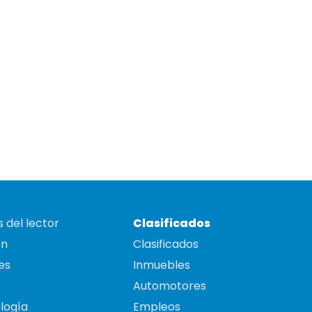
 del lector
Clasificados
on
Clasificados
es
Inmuebles
Automotores
logía
Empleos