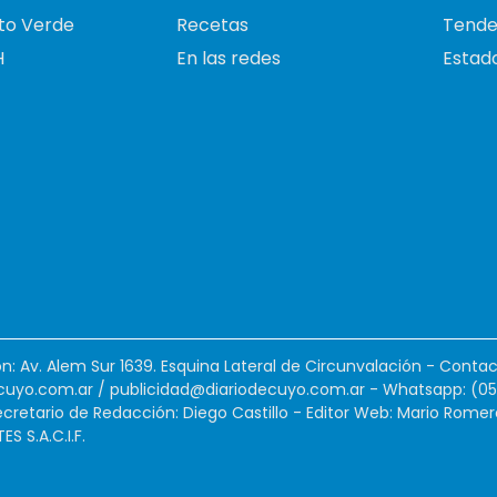
to Verde
Recetas
Tende
H
En las redes
Estado
ión: Av. Alem Sur 1639. Esquina Lateral de Circunvalación - Contac
cuyo.com.ar
/
publicidad@diariodecuyo.com.ar
-
Whatsapp: (0
cretario de Redacción: Diego Castillo - Editor Web: Mario Romer
 S.A.C.I.F.