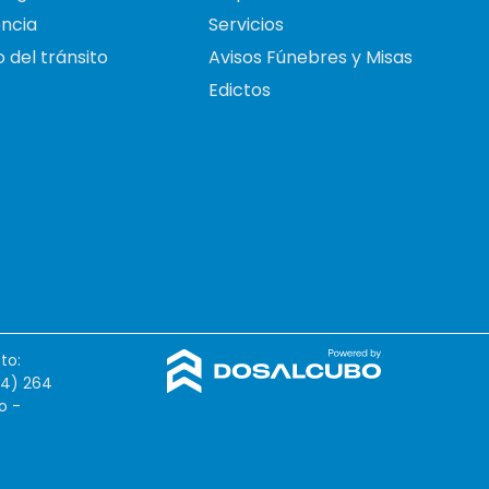
ncia
Servicios
 del tránsito
Avisos Fúnebres y Misas
Edictos
to:
54) 264
o -